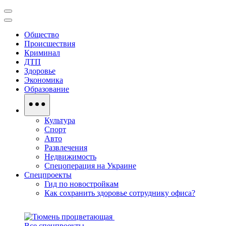
Общество
Происшествия
Криминал
ДТП
Здоровье
Экономика
Образование
Культура
Спорт
Авто
Развлечения
Недвижимость
Спецоперация на Украине
Спецпроекты
Гид по новостройкам
Как сохранить здоровье сотруднику офиса?
Все спецпроекты