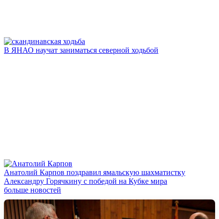
В ЯНАО научат заниматься северной ходьбой
Анатолий Карпов поздравил ямальскую шахматистку
Александру Горячкину с победой на Кубке мира
больше новостей