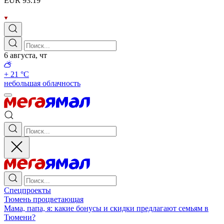
EUR 93.19
6 августа, чт
+ 21 °С
небольшая облачность
Спецпроекты
Тюмень процветающая
Мама, папа, я: какие бонусы и скидки предлагают семьям в
Тюмени?