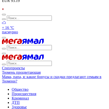
EUR 93.19
+ 16 °С
пасмурно
Спецпроекты
Тюмень процветающая
Мама, папа, я: какие бонусы и скидки предлагают семьям в
Тюмени?
Общество
Происшествия
Криминал
ДТП
Здоровье