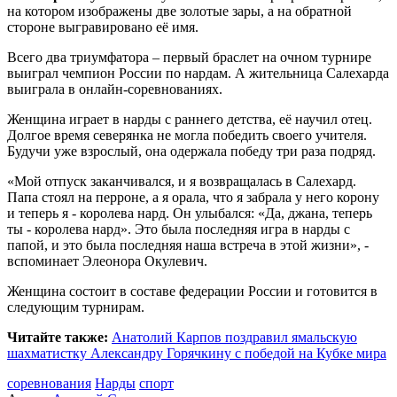
на котором изображены две золотые зары, а на обратной
стороне выгравировано её имя.
Всего два триумфатора – первый браслет на очном турнире
выиграл чемпион России по нардам. А жительница Салехарда
выиграла в онлайн-соревнованиях.
Женщина играет в нарды с раннего детства, её научил отец.
Долгое время северянка не могла победить своего учителя.
Будучи уже взрослый, она одержала победу три раза подряд.
«Мой отпуск заканчивался, и я возвращалась в Салехард.
Папа стоял на перроне, а я орала, что я забрала у него корону
и теперь я - королева нард. Он улыбался: «Да, джана, теперь
ты - королева нард». Это была последняя игра в нарды с
папой, и это была последняя наша встреча в этой жизни», -
вспоминает Элеонора Окулевич.
Женщина состоит в составе федерации России и готовится в
следующим турнирам.
Читайте также:
Анатолий Карпов поздравил ямальскую
шахматистку Александру Горячкину с победой на Кубке мира
соревнования
Нарды
спорт