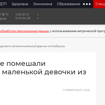
ДТП
Здоровье
Экономика
Образование
Спец
+ 18 °С
USD 81.41
EUR 94.06
ясно
 обработки персональных данных
, с использованием метрической про
одолжить лечение маленькой девочки из Ноябрьска
не помешали
 маленькой девочки из
7 НОЯБРЯ 2023 Г. 13:26