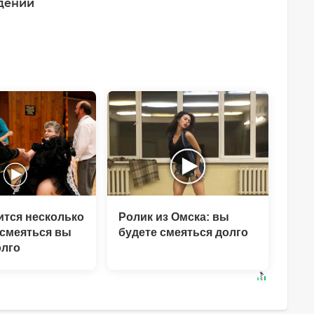
дений
ится несколько
Ролик из Омска: вы
 смеяться вы
будете смеяться долго
олго