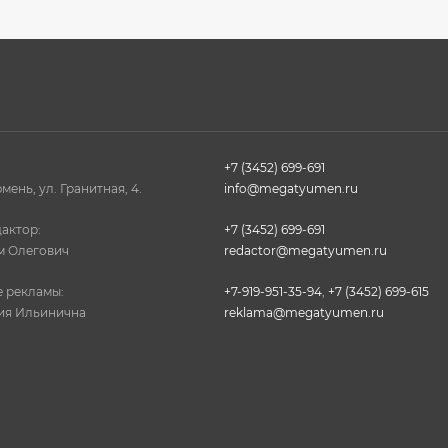
+7 (3452) 699-691
юмень, ул. Гранитная, 4.
info@megatyumen.ru
актор:
+7 (3452) 699-691
м Олегович
redactor@megatyumen.ru
 рекламы:
+7-919-951-35-94
,
+7 (3452) 699-615
ия Ильинична
reklama@megatyumen.ru