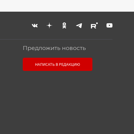
Предложить новость
Связь с редакцией
НАПИСАТЬ В РЕДАКЦИЮ
Оставьте свои настоящие
контактные данные, чтобы
редакция могла с вами связаться.
В случае необходимости,
гарантируем анонимность.
Ваш номер телефона или E-
mail: