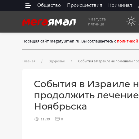
Общество
Происшествия
Криминал
7 августа
пятница
Посещая сайт megatyumen.ru, Вы соглашаетесь с
политикой
Главная
Здоровье
События в Израиле не помешали пр
События в Израиле 
продолжить лечение
Ноябрьска
11539
0