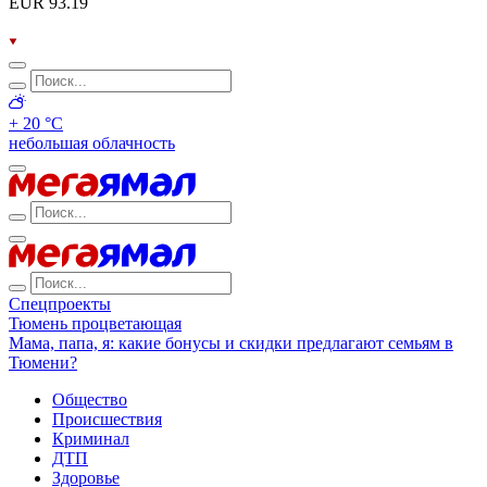
EUR 93.19
+ 20 °С
небольшая облачность
Спецпроекты
Тюмень процветающая
Мама, папа, я: какие бонусы и скидки предлагают семьям в
Тюмени?
Общество
Происшествия
Криминал
ДТП
Здоровье