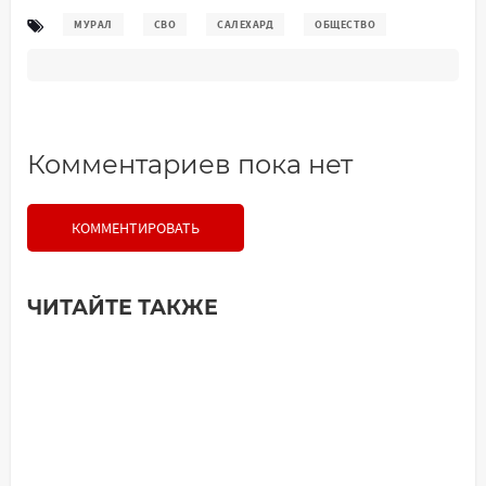
МУРАЛ
СВО
САЛЕХАРД
ОБЩЕСТВО
Комментариев пока нет
КОММЕНТИРОВАТЬ
ЧИТАЙТЕ ТАКЖЕ
Добавить комментарий
Имя*
Ваш комментарий: