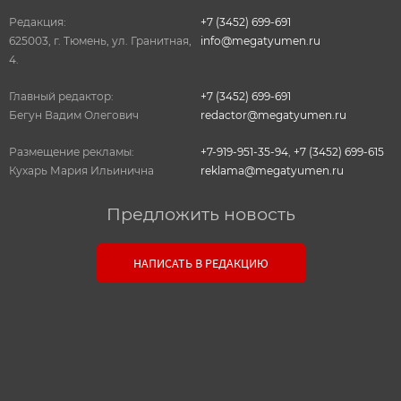
Редакция:
+7 (3452) 699-691
625003, г. Тюмень, ул. Гранитная,
info@megatyumen.ru
4.
Главный редактор:
+7 (3452) 699-691
Бегун Вадим Олегович
redactor@megatyumen.ru
Размещение рекламы:
+7-919-951-35-94
,
+7 (3452) 699-615
Кухарь Мария Ильинична
reklama@megatyumen.ru
Предложить новость
Связь с редакцией
НАПИСАТЬ В РЕДАКЦИЮ
Оставьте свои настоящие контактные данные,
чтобы редакция могла с вами связаться. В случае
необходимости, гарантируем анонимность.
Ваш номер телефона или E-mail: