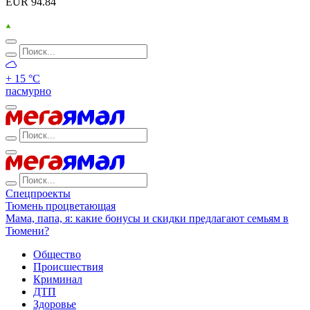
EUR 94.84
+ 15 °С
пасмурно
Спецпроекты
Тюмень процветающая
Мама, папа, я: какие бонусы и скидки предлагают семьям в
Тюмени?
Общество
Происшествия
Криминал
ДТП
Здоровье