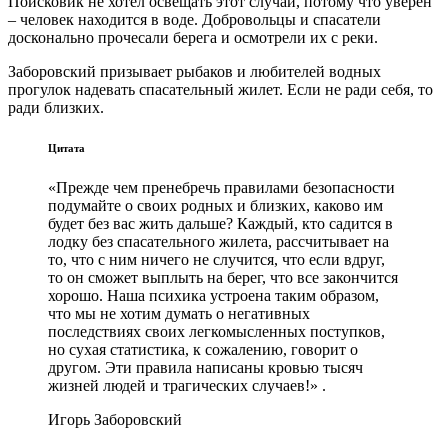
Поисковик не хотел освещать этот случай, потому что уверен
– человек находится в воде. Добровольцы и спасатели
досконально прочесали берега и осмотрели их с реки.
Заборовский призывает рыбаков и любителей водных
прогулок надевать спасательный жилет. Если не ради себя, то
ради близких.
Цитата
«Прежде чем пренебречь правилами безопасности
подумайте о своих родных и близких, каково им
будет без вас жить дальше? Каждый, кто садится в
лодку без спасательного жилета, рассчитывает на
то, что с ним ничего не случится, что если вдруг,
то он сможет выплыть на берег, что все закончится
хорошо. Наша психика устроена таким образом,
что мы не хотим думать о негативных
последствиях своих легкомысленных поступков,
но сухая статистика, к сожалению, говорит о
другом. Эти правила написаны кровью тысяч
жизней людей и трагических случаев!» .
Игорь Заборовский