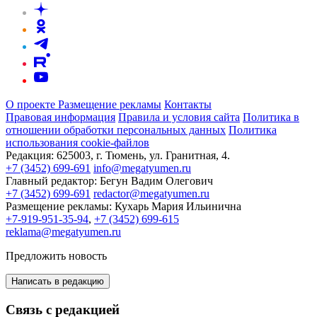
О проекте
Размещение рекламы
Контакты
Правовая информация
Правила и условия сайта
Политика в
отношении обработки персональных данных
Политика
использования cookie-файлов
Редакция:
625003, г. Тюмень, ул. Гранитная, 4.
+7 (3452) 699-691
info@megatyumen.ru
Главный редактор:
Бегун Вадим Олегович
+7 (3452) 699-691
redactor@megatyumen.ru
Размещение рекламы:
Кухарь Мария Ильинична
+7-919-951-35-94
,
+7 (3452) 699-615
reklama@megatyumen.ru
Предложить новость
Написать в редакцию
Связь с редакцией