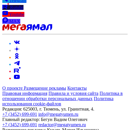
Telegram
Rutube
Youtube
MAX
О проекте
Размещение рекламы
Контакты
Правовая информация
Правила и условия сайта
Политика в
отношении обработки персональных данных
Политика
использования cookie-файлов
Редакция:
625003, г. Тюмень, ул. Гранитная, 4.
+7 (3452) 699-691
info@megatyumen.ru
Главный редактор:
Бегун Вадим Олегович
+7 (3452) 699-691
redactor@megatyumen.ru
Размещение рекламы:
Кухарь Мария Ильинична