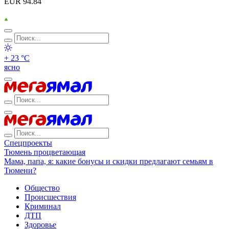
EUR 94.84
+ 23 °С
ясно
Спецпроекты
Тюмень процветающая
Мама, папа, я: какие бонусы и скидки предлагают семьям в
Тюмени?
Общество
Происшествия
Криминал
ДТП
Здоровье