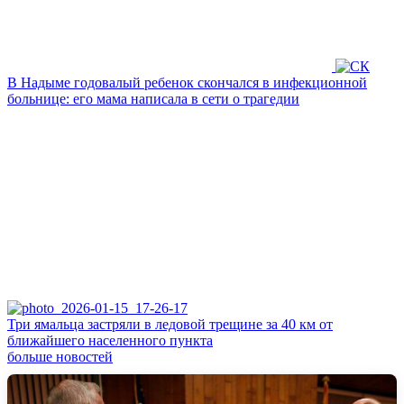
В Надыме годовалый ребенок скончался в инфекционной
больнице: его мама написала в сети о трагедии
Три ямальца застряли в ледовой трещине за 40 км от
ближайшего населенного пункта
больше новостей