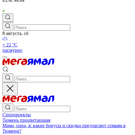
EUR 94.84
8 августа, сб
+ 22 °С
пасмурно
Спецпроекты
Тюмень процветающая
Мама, папа, я: какие бонусы и скидки предлагают семьям в
Тюмени?