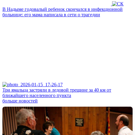
В Надыме годовалый ребенок скончался в инфекционной
больнице: его мама написала в сети о трагедии
Три ямальца застряли в ледовой трещине за 40 км от
ближайшего населенного пункта
больше новостей