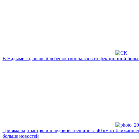
В Надыме годовалый ребенок скончался в инфекционной больни
Три ямальца застряли в ледовой трещине за 40 км от ближайше
больше новостей