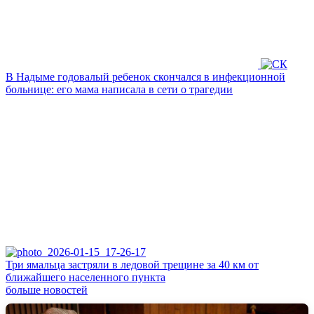
В Надыме годовалый ребенок скончался в инфекционной
больнице: его мама написала в сети о трагедии
Три ямальца застряли в ледовой трещине за 40 км от
ближайшего населенного пункта
больше новостей