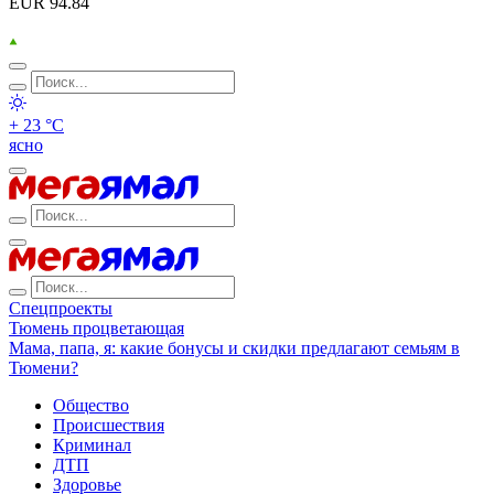
EUR 94.84
+ 23 °С
ясно
Спецпроекты
Тюмень процветающая
Мама, папа, я: какие бонусы и скидки предлагают семьям в
Тюмени?
Общество
Происшествия
Криминал
ДТП
Здоровье