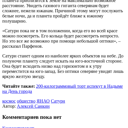
Планета приблизится к Земле на максимально возможное
расстояние. Увидеть газового гиганта северянам будет
сложнее, нежели южанам. Причиной этому могут послужить
белые ночи, да и планета пройдёт ближе к южному
полушарию.
«Сатурн пока не в том положении, когда его во всей красе
можно посмотреть. Его кольца будет рассмотреть непросто.
Но это все же возможно при помощи небольшой оптики», –
рассказал Парфенов.
Сатурн станет одним из наиболее ярких объектов на небе. До
полуночи планету следует искать на юго-восточной стороне.
Она будет всходить низко над горизонтом и к утру
переместится на юго-запад. Без оптики северяне увидят лишь
яркую желтую звезду.
Читайте также:
200-килограммовый торт испекут в Надыме
на День города
космос
общество
ЯНАО
Сатурн
Автор:
Алексей Санкин
Комментариев пока нет