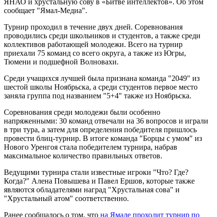
ЯНАО и хрустальную сову в «Битве интеллектов». Об этом
сообщает "Ямал-Медиа".
Турнир проходил в течение двух дней. Соревнования
проводились среди школьников и студентов, а также среди
коллективов работающей молодежи. Всего на турнир
приехали 75 команд со всего округа, а также из Югры,
Тюмени и подшефной Волновахи.
Среди учащихся лучшей была признана команда "2049" из
шестой школы Ноябрьска, а среди студентов первое место
заняла группа под названием "5+4" также из Ноябрьска.
Соревнования среди молодежи были особенно
напряженными: 30 команд отвечали на 36 вопросов и играли
в три тура, а затем для определения победителя пришлось
провести блиц-турнир. В итоге команда "Борцы с умом" из
Нового Уренгоя стала победителем турнира, набрав
максимальное количество правильных ответов.
Ведущими турнира стали известные игроки "Что? Где?
Когда?" Алена Повышева и Павел Ершов, которые также
являются обладателями наград "Хрустальная сова" и
"Хрустальный атом" соответственно.
Ранее сообщалось о том, что
на Ямале проходит турнир по