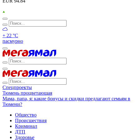
EUR 94.84
+ 22 °С
пасмурно
Спецпроекты
Тюмень процветающая
Мама, папа, я: какие бонусы и скидки предлагают семьям в
Тюмени?
Общество
Происшествия
Криминал
ДТП
Здоровье