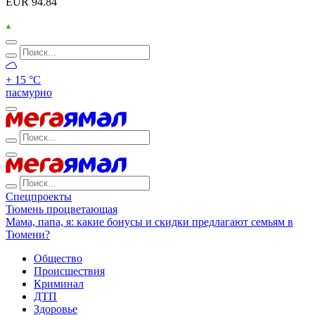
EUR 94.84
+ 15 °С
пасмурно
Спецпроекты
Тюмень процветающая
Мама, папа, я: какие бонусы и скидки предлагают семьям в
Тюмени?
Общество
Происшествия
Криминал
ДТП
Здоровье