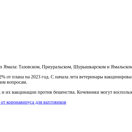
ах Ямала: Тазовском, Приуральском, Шурышкарском и Ямальско
2% от плана на 2023 год. С начала лета ветеринары вакциниров
щим вопросам.
 и их вакцинации против бешенства. Кочевники могут воспольз
т коронавируса для вахтовиков