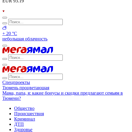
EUR 93.19
+ 20 °С
небольшая облачность
Спецпроекты
Тюмень процветающая
Мама, папа, я: какие бонусы и скидки предлагают семьям в
Тюмени?
Общество
Происшествия
Криминал
ДТП
Здоровье