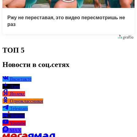
Ржу не переставая, это видео пересмотришь не
раз
ТОП 5
Новости в соц.сетях
Вконтакте
Дзен
Яндекс
Одноклассники
Telegram
Rutube
Youtube
MAX