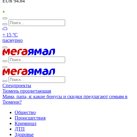
EUR 94.84
+ 15 °С
пасмурно
Спецпроекты
Тюмень процветающая
Мама, папа, я: какие бонусы и скидки предлагают семьям в
Тюмени?
Общество
Происшествия
Криминал
ДТП
Здоровье