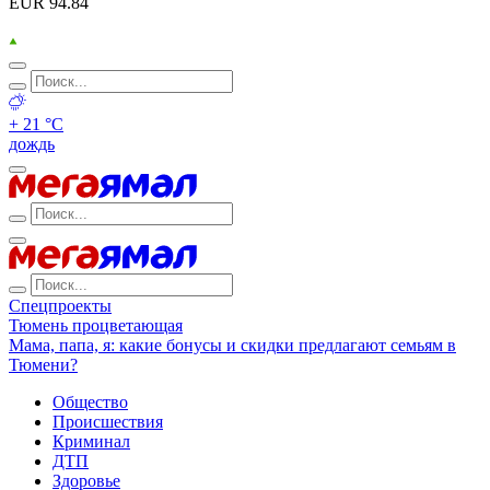
EUR 94.84
+ 21 °С
дождь
Спецпроекты
Тюмень процветающая
Мама, папа, я: какие бонусы и скидки предлагают семьям в
Тюмени?
Общество
Происшествия
Криминал
ДТП
Здоровье