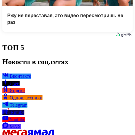
Ржу не переставая, это видео пересмотришь не
раз
ТОП 5
Новости в соц.сетях
Вконтакте
Дзен
Яндекс
Одноклассники
Telegram
Rutube
Youtube
MAX