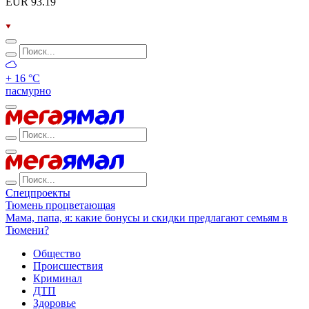
EUR 93.19
+ 16 °С
пасмурно
Спецпроекты
Тюмень процветающая
Мама, папа, я: какие бонусы и скидки предлагают семьям в
Тюмени?
Общество
Происшествия
Криминал
ДТП
Здоровье