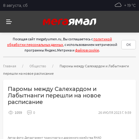
8 августа, сб
+ 19 °С
Посещая сайт megatyumen.ru, Вы соглашаетесь с
политикой
обработки персональных данных
, с использованием метрической
ОК
программы Яндекс.Метрика и
файлов cookie
.
Главная
Общество
Паромы между Салехардом и Лабытнанги
перешли на новое расписание
Паромы между Салехардом и
Лабытнанги перешли на новое
расписание
1059
0
26 ИЮЛЯ 2023 Г. 9:59
Автор фото: Департамент транспорта и дорожного хозяйства ЯНАО