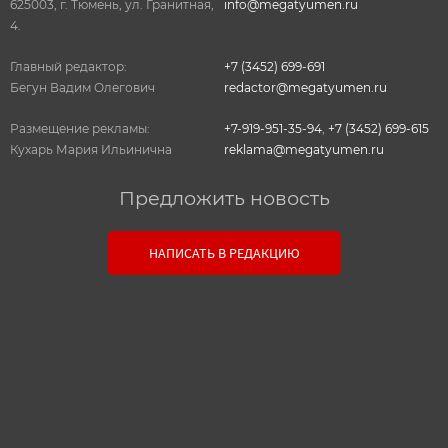
625003, г. Тюмень, ул. Гранитная,
info@megatyumen.ru
4.
Главный редактор:
+7 (3452) 699-691
Бегун Вадим Олегович
redactor@megatyumen.ru
Размещение рекламы:
+7-919-951-35-94
,
+7 (3452) 699-615
Кухарь Мария Ильинична
reklama@megatyumen.ru
Предложить новость
Связь с редакцией
НАПИСАТЬ В РЕДАКЦИЮ
Оставьте свои настоящие контактные данные,
чтобы редакция могла с вами связаться. В случае
необходимости, гарантируем анонимность.
Ваш номер телефона или E-mail:
Текст сообщения: