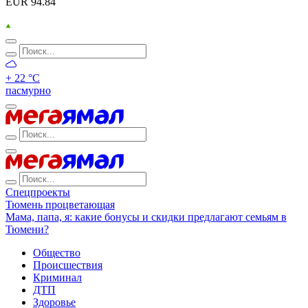
EUR 94.84
+ 22 °С
пасмурно
Спецпроекты
Тюмень процветающая
Мама, папа, я: какие бонусы и скидки предлагают семьям в
Тюмени?
Общество
Происшествия
Криминал
ДТП
Здоровье