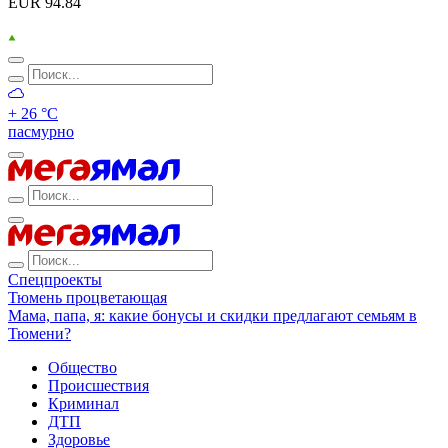
EUR 94.84
+ 26 °С
пасмурно
Спецпроекты
Тюмень процветающая
Мама, папа, я: какие бонусы и скидки предлагают семьям в
Тюмени?
Общество
Происшествия
Криминал
ДТП
Здоровье