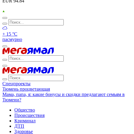
EUR 94.84
+ 15 °С
пасмурно
Спецпроекты
Тюмень процветающая
Мама, папа, я: какие бонусы и скидки предлагают семьям в
Тюмени?
Общество
Происшествия
Криминал
ДТП
Здоровье