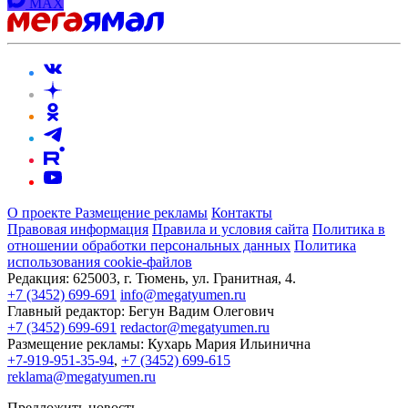
MAX
О проекте
Размещение рекламы
Контакты
Правовая информация
Правила и условия сайта
Политика в
отношении обработки персональных данных
Политика
использования cookie-файлов
Редакция:
625003, г. Тюмень, ул. Гранитная, 4.
+7 (3452) 699-691
info@megatyumen.ru
Главный редактор:
Бегун Вадим Олегович
+7 (3452) 699-691
redactor@megatyumen.ru
Размещение рекламы:
Кухарь Мария Ильинична
+7-919-951-35-94
,
+7 (3452) 699-615
reklama@megatyumen.ru
Предложить новость