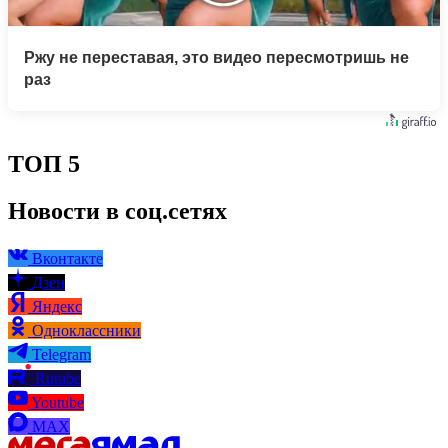
Ржу не переставая, это видео пересмотришь не
раз
ТОП 5
Новости в соц.сетях
Вконтакте
Дзен
Яндекс
Одноклассники
Telegram
Rutube
Youtube
MAX