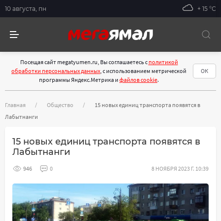
10 августа, пн
+ 15 °С
Посещая сайт megatyumen.ru, Вы соглашаетесь с
политикой
обработки персональных данных
, с использованием метрической
ОК
программы Яндекс.Метрика и
файлов cookie
.
Главная
Общество
15 новых единиц транспорта появятся в
Лабытнанги
15 новых единиц транспорта появятся в
Лабытнанги
946
0
8 НОЯБРЯ 2023 Г. 10:39