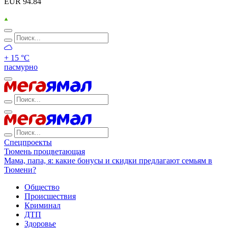
EUR 94.84
+ 15 °С
пасмурно
Спецпроекты
Тюмень процветающая
Мама, папа, я: какие бонусы и скидки предлагают семьям в
Тюмени?
Общество
Происшествия
Криминал
ДТП
Здоровье