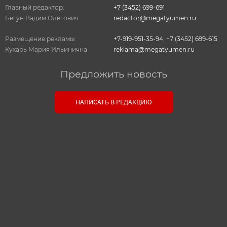
Главный редактор:
+7 (3452) 699-691
Бегун Вадим Олегович
redactor@megatyumen.ru
Размещение рекламы:
+7-919-951-35-94
,
+7 (3452) 699-615
Кухарь Мария Ильинична
reklama@megatyumen.ru
Предложить новость
Связь с редакцией
НАПИСАТЬ В РЕДАКЦИЮ
Оставьте свои настоящие контактные данные,
чтобы редакция могла с вами связаться. В случае
необходимости, гарантируем анонимность.
Ваш номер телефона или E-mail:
Текст сообщения: