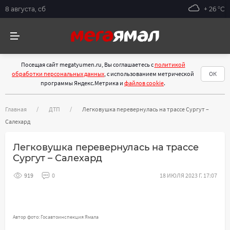
8 августа, сб
+ 26 °С
Посещая сайт megatyumen.ru, Вы соглашаетесь с
политикой
обработки персональных данных
, с использованием метрической
ОК
программы Яндекс.Метрика и
файлов cookie
.
Главная
ДТП
Легковушка перевернулась на трассе Сургут –
Салехард
Легковушка перевернулась на трассе
Сургут – Салехард
919
0
18 ИЮЛЯ 2023 Г. 17:07
Автор фото: Госавтоинспекция Ямала