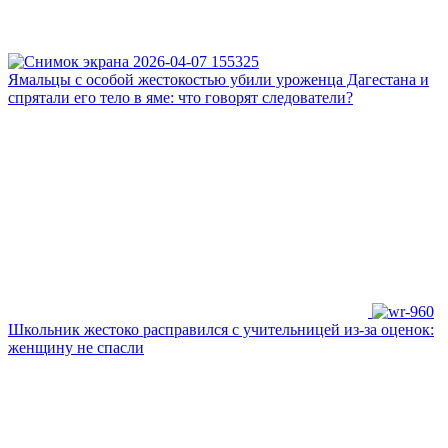
Ямальцы с особой жестокостью убили уроженца Дагестана и
спрятали его тело в яме: что говорят следователи?
Школьник жестоко расправился с учительницей из-за оценок:
женщину не спасли