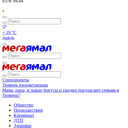
EUR 94.84
+ 19 °С
дождь
Спецпроекты
Тюмень процветающая
Мама, папа, я: какие бонусы и скидки предлагают семьям в
Тюмени?
Общество
Происшествия
Криминал
ДТП
Здоровье