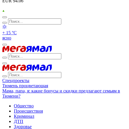
EUR 94.06
+ 15 °С
ясно
Спецпроекты
Тюмень процветающая
Мама, папа, я: какие бонусы и скидки предлагают семьям в
Тюмени?
Общество
Происшествия
Криминал
ДТП
Здоровье