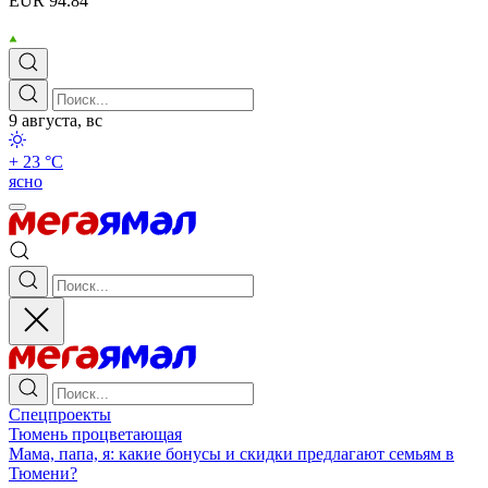
EUR 94.84
9 августа, вс
+ 23 °С
ясно
Спецпроекты
Тюмень процветающая
Мама, папа, я: какие бонусы и скидки предлагают семьям в
Тюмени?